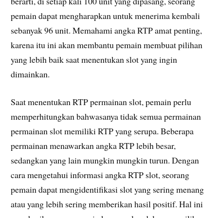
berarti, di setiap kali 100 unit yang dipasang, seorang
pemain dapat mengharapkan untuk menerima kembali
sebanyak 96 unit. Memahami angka RTP amat penting,
karena itu ini akan membantu pemain membuat pilihan
yang lebih baik saat menentukan slot yang ingin
dimainkan.
Saat menentukan RTP permainan slot, pemain perlu
memperhitungkan bahwasanya tidak semua permainan
permainan slot memiliki RTP yang serupa. Beberapa
permainan menawarkan angka RTP lebih besar,
sedangkan yang lain mungkin mungkin turun. Dengan
cara mengetahui informasi angka RTP slot, seorang
pemain dapat mengidentifikasi slot yang sering menang
atau yang lebih sering memberikan hasil positif. Hal ini