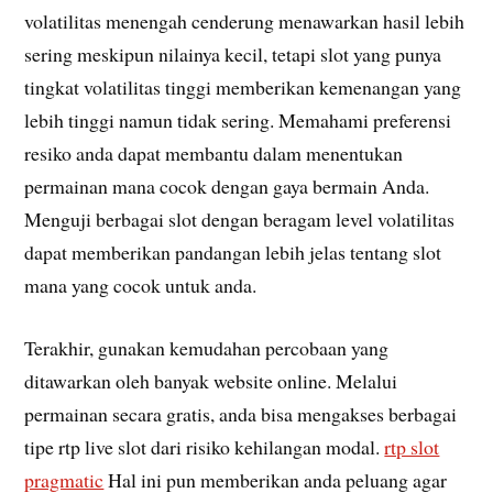
volatilitas menengah cenderung menawarkan hasil lebih
sering meskipun nilainya kecil, tetapi slot yang punya
tingkat volatilitas tinggi memberikan kemenangan yang
lebih tinggi namun tidak sering. Memahami preferensi
resiko anda dapat membantu dalam menentukan
permainan mana cocok dengan gaya bermain Anda.
Menguji berbagai slot dengan beragam level volatilitas
dapat memberikan pandangan lebih jelas tentang slot
mana yang cocok untuk anda.
Terakhir, gunakan kemudahan percobaan yang
ditawarkan oleh banyak website online. Melalui
permainan secara gratis, anda bisa mengakses berbagai
tipe rtp live slot dari risiko kehilangan modal.
rtp slot
pragmatic
Hal ini pun memberikan anda peluang agar