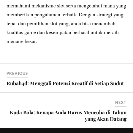
memahami mekanisme slot serta mengetahui mana yang
memberikan pengalaman terbaik. Dengan strategi yang
tepat dan pemilihan slot yang, anda bisa menambah
kualitas game dan kesempatan berhasil untuk meraih
menang besar.
PREVIOUS
Rubah4d: Menggali Potensi Kreatif di Setiap Sudut
NEXT
Kuda Bola: Kenapa Anda Harus Mencoba di Tahun
yang Akan Datang