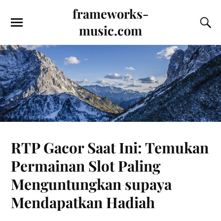
frameworks-
music.com
RTP Gacor Saat Ini: Temukan
Permainan Slot Paling
Menguntungkan supaya
Mendapatkan Hadiah