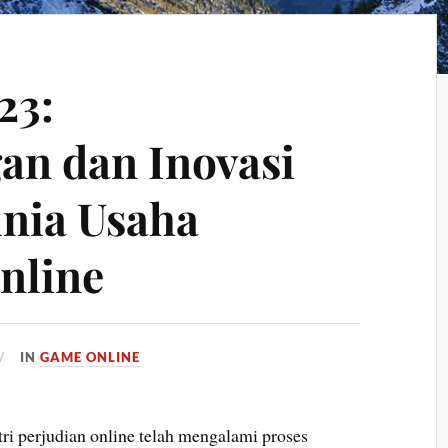
23:
an dan Inovasi
unia Usaha
nline
IN
GAME ONLINE
tri perjudian online telah mengalami proses