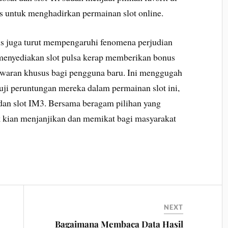
s untuk menghadirkan permainan slot online.
us juga turut mempengaruhi fenomena perjudian
g menyediakan slot pulsa kerap memberikan bonus
awaran khusus bagi pengguna baru. Ini menggugah
uji peruntungan mereka dalam permainan slot ini,
 dan slot IM3. Bersama beragam pilihan yang
ak kian menjanjikan dan memikat bagi masyarakat
NEXT
Bagaimana Membaca Data Hasil