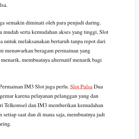
lsa.
ga semakin diminati oleh para penjudi daring.
a mudah serta kemudahan akses yang tinggi, Slot
 untuk melaksanakan bertaruh tanpa repot dari
 ini menawarkan beragam permainan yang
menarik, membuatnya alternatif menarik bagi
a Permainan IM3 Slot juga perlu.
Slot Pulsa
Dua
nggemar karena pelayanan pelanggan yang dan
dari Telkomsel dan IM3 memberikan kemudahan
 setiap saat dan di mana saja, membuatnya jadi
aring.