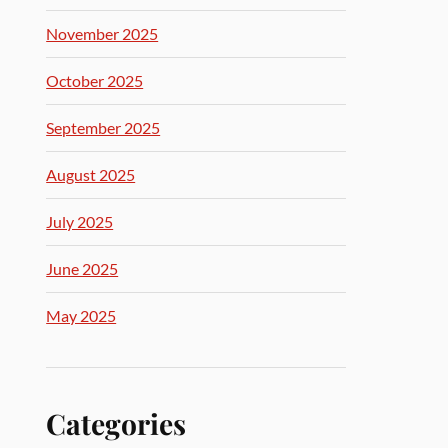
November 2025
October 2025
September 2025
August 2025
July 2025
June 2025
May 2025
Categories