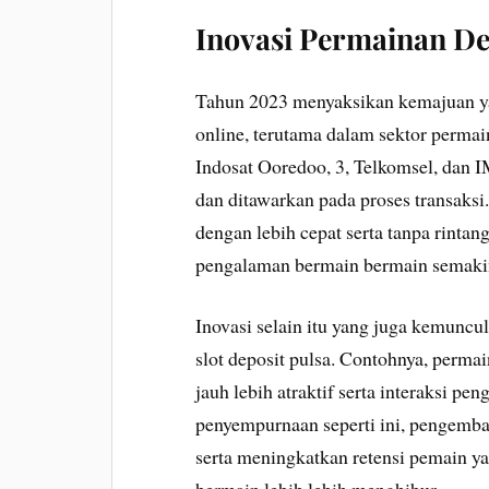
Inovasi Permainan De
Tahun 2023 menyaksikan kemajuan yan
online, terutama dalam sektor permai
Indosat Ooredoo, 3, Telkomsel, dan 
dan ditawarkan pada proses transaksi
dengan lebih cepat serta tanpa rintan
pengalaman bermain bermain semaki
Inovasi selain itu yang juga kemuncul
slot deposit pulsa. Contohnya, permai
jauh lebih atraktif serta interaksi p
penyempurnaan seperti ini, pengemb
serta meningkatkan retensi pemain 