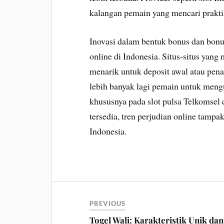
kalangan pemain yang mencari prakti
Inovasi dalam bentuk bonus dan bon
online di Indonesia. Situs-situs yan
menarik untuk deposit awal atau pen
lebih banyak lagi pemain untuk meng
khususnya pada slot pulsa Telkomsel
tersedia, tren perjudian online tamp
Indonesia.
PREVIOUS
Togel Wali: Karakteristik Unik dan