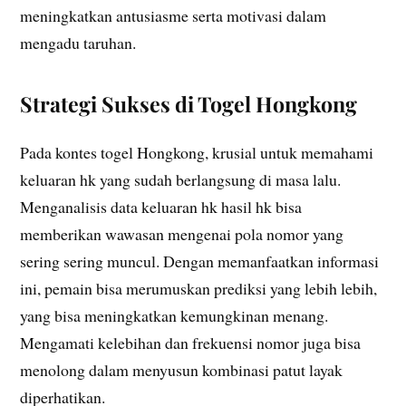
meningkatkan antusiasme serta motivasi dalam
mengadu taruhan.
Strategi Sukses di Togel Hongkong
Pada kontes togel Hongkong, krusial untuk memahami
keluaran hk yang sudah berlangsung di masa lalu.
Menganalisis data keluaran hk hasil hk bisa
memberikan wawasan mengenai pola nomor yang
sering sering muncul. Dengan memanfaatkan informasi
ini, pemain bisa merumuskan prediksi yang lebih lebih,
yang bisa meningkatkan kemungkinan menang.
Mengamati kelebihan dan frekuensi nomor juga bisa
menolong dalam menyusun kombinasi patut layak
diperhatikan.