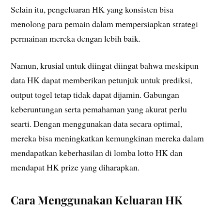
Selain itu, pengeluaran HK yang konsisten bisa
menolong para pemain dalam mempersiapkan strategi
permainan mereka dengan lebih baik.
Namun, krusial untuk diingat diingat bahwa meskipun
data HK dapat memberikan petunjuk untuk prediksi,
output togel tetap tidak dapat dijamin. Gabungan
keberuntungan serta pemahaman yang akurat perlu
searti. Dengan menggunakan data secara optimal,
mereka bisa meningkatkan kemungkinan mereka dalam
mendapatkan keberhasilan di lomba lotto HK dan
mendapat HK prize yang diharapkan.
Cara Menggunakan Keluaran HK