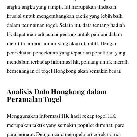
angka-angka yang tampil. Ini merupakan tindakan
krusial untuk mengembangkan taktik yang lebih baik
dalam permainan togel. Selain itu, data tentang hadiah
hk dapat menjadi acuan penting untuk pemain dalam
memilih nomor-nomor yang akan diambil. Dengan
pendekatan pendekatan yang tepat dan penelitian yang
mendalam terhadap informasi hk, peluang untuk meraih
kemenangan di togel Hongkong akan semakin besar.
Analisis Data Hongkong dalam
Peramalan Togel
Menggunakan informasi HK hasil rekap togel HK
merupakan taktik yang semakin populer diminati para
para pemain. Dengan cara mempelajari corak nomor