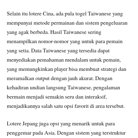
Selain itu lotere Cina, ada pula togel Taiwanese yang
mempunyai metode permainan dan sistem pengeluaran
yang agak berbeda. Hasil Taiwanese sering
menampilkan nomor-nomor yang untuk para pemain
yang setia. Data Taiwanese yang tersedia dapat
menyediakan pemahaman mendalam untuk pemain,
yang memungkinkan player bisa membuat strategi dan
meramalkan output dengan jauh akurat. Dengan
kehadiran undian langsung Taiwanese, pengalaman
bermain menjadi semakin seru dan interaksif,
menjadikannya salah satu opsi favorit di area tersebut.
Lotere Jepang juga opsi yang menarik untuk para
penggemar pada Asia. Dengan sistem yang terstruktur