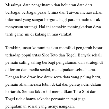
Misalnya, data pengeluaran dan keluaran data dari
berbagai berbagai pasar China dan Taiwan menawarkan
informasi yang sangat berguna bagi para pemain untuk
menyusun strategi. Hal ini semakin meningkatkan daya
tarik game ini di kalangan masyarakat.
Terakhir, unsur komunitas ikut memiliki pengaruh besar
terhadap popularitas Slot Toto dan Togel. Banyak sekali
pemain saling saling berbagi pengalaman dan strategi di
di forum dan media sosial, menciptakan sebuah erat.
Dengan live draw live draw serta data yang paling baru,
pemain akan merasa lebih dekat dan percaya diri dalam
bertaruh. Semua faktor ini menjadikan Toto Slot dan
Togel tidak hanya sekadar permainan tapi juga
pengalaman sosial yang menyenangkan.