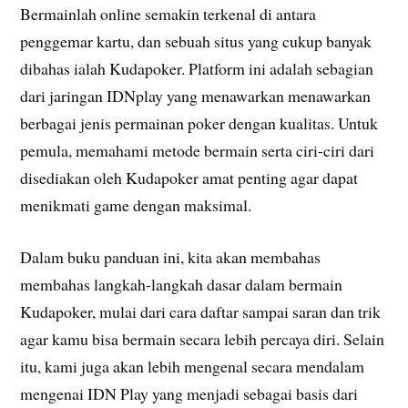
Bermainlah online semakin terkenal di antara
penggemar kartu, dan sebuah situs yang cukup banyak
dibahas ialah Kudapoker. Platform ini adalah sebagian
dari jaringan IDNplay yang menawarkan menawarkan
berbagai jenis permainan poker dengan kualitas. Untuk
pemula, memahami metode bermain serta ciri-ciri dari
disediakan oleh Kudapoker amat penting agar dapat
menikmati game dengan maksimal.
Dalam buku panduan ini, kita akan membahas
membahas langkah-langkah dasar dalam bermain
Kudapoker, mulai dari cara daftar sampai saran dan trik
agar kamu bisa bermain secara lebih percaya diri. Selain
itu, kami juga akan lebih mengenal secara mendalam
mengenai IDN Play yang menjadi sebagai basis dari