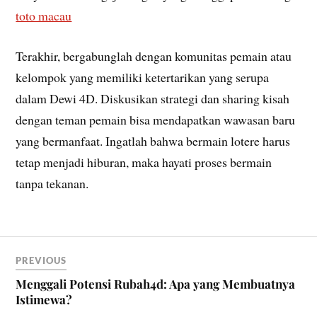
toto macau
Terakhir, bergabunglah dengan komunitas pemain atau
kelompok yang memiliki ketertarikan yang serupa
dalam Dewi 4D. Diskusikan strategi dan sharing kisah
dengan teman pemain bisa mendapatkan wawasan baru
yang bermanfaat. Ingatlah bahwa bermain lotere harus
tetap menjadi hiburan, maka hayati proses bermain
tanpa tekanan.
PREVIOUS
Menggali Potensi Rubah4d: Apa yang Membuatnya
Istimewa?