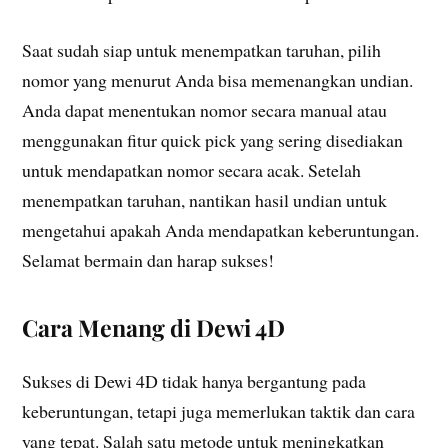
Saat sudah siap untuk menempatkan taruhan, pilih
nomor yang menurut Anda bisa memenangkan undian.
Anda dapat menentukan nomor secara manual atau
menggunakan fitur quick pick yang sering disediakan
untuk mendapatkan nomor secara acak. Setelah
menempatkan taruhan, nantikan hasil undian untuk
mengetahui apakah Anda mendapatkan keberuntungan.
Selamat bermain dan harap sukses!
Cara Menang di Dewi 4D
Sukses di Dewi 4D tidak hanya bergantung pada
keberuntungan, tetapi juga memerlukan taktik dan cara
yang tepat. Salah satu metode untuk meningkatkan