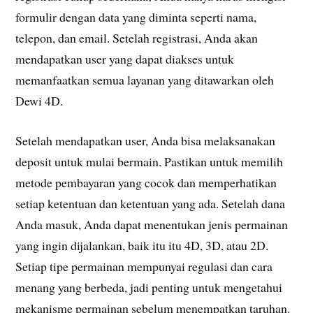
formulir dengan data yang diminta seperti nama,
telepon, dan email. Setelah registrasi, Anda akan
mendapatkan user yang dapat diakses untuk
memanfaatkan semua layanan yang ditawarkan oleh
Dewi 4D.
Setelah mendapatkan user, Anda bisa melaksanakan
deposit untuk mulai bermain. Pastikan untuk memilih
metode pembayaran yang cocok dan memperhatikan
setiap ketentuan dan ketentuan yang ada. Setelah dana
Anda masuk, Anda dapat menentukan jenis permainan
yang ingin dijalankan, baik itu itu 4D, 3D, atau 2D.
Setiap tipe permainan mempunyai regulasi dan cara
menang yang berbeda, jadi penting untuk mengetahui
mekanisme permainan sebelum menempatkan taruhan.