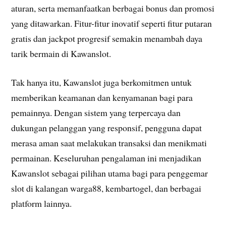
aturan, serta memanfaatkan berbagai bonus dan promosi
yang ditawarkan. Fitur-fitur inovatif seperti fitur putaran
gratis dan jackpot progresif semakin menambah daya
tarik bermain di Kawanslot.
Tak hanya itu, Kawanslot juga berkomitmen untuk
memberikan keamanan dan kenyamanan bagi para
pemainnya. Dengan sistem yang terpercaya dan
dukungan pelanggan yang responsif, pengguna dapat
merasa aman saat melakukan transaksi dan menikmati
permainan. Keseluruhan pengalaman ini menjadikan
Kawanslot sebagai pilihan utama bagi para penggemar
slot di kalangan warga88, kembartogel, dan berbagai
platform lainnya.