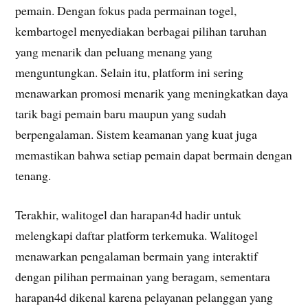
pemain. Dengan fokus pada permainan togel,
kembartogel menyediakan berbagai pilihan taruhan
yang menarik dan peluang menang yang
menguntungkan. Selain itu, platform ini sering
menawarkan promosi menarik yang meningkatkan daya
tarik bagi pemain baru maupun yang sudah
berpengalaman. Sistem keamanan yang kuat juga
memastikan bahwa setiap pemain dapat bermain dengan
tenang.
Terakhir, walitogel dan harapan4d hadir untuk
melengkapi daftar platform terkemuka. Walitogel
menawarkan pengalaman bermain yang interaktif
dengan pilihan permainan yang beragam, sementara
harapan4d dikenal karena pelayanan pelanggan yang