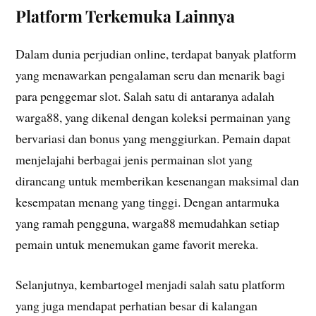
Platform Terkemuka Lainnya
Dalam dunia perjudian online, terdapat banyak platform
yang menawarkan pengalaman seru dan menarik bagi
para penggemar slot. Salah satu di antaranya adalah
warga88, yang dikenal dengan koleksi permainan yang
bervariasi dan bonus yang menggiurkan. Pemain dapat
menjelajahi berbagai jenis permainan slot yang
dirancang untuk memberikan kesenangan maksimal dan
kesempatan menang yang tinggi. Dengan antarmuka
yang ramah pengguna, warga88 memudahkan setiap
pemain untuk menemukan game favorit mereka.
Selanjutnya, kembartogel menjadi salah satu platform
yang juga mendapat perhatian besar di kalangan