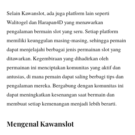
Selain Kawanslot, ada juga platform lain seperti
Walitogel dan Harapan4D yang menawarkan
pengalaman bermain slot yang seru. Setiap platform
memiliki keunggulan masing-masing, sehingga pemain
dapat menjelajahi berbagai jenis permainan slot yang
ditawarkan. Kegembiraan yang dihadirkan oleh
permainan ini menciptakan komunitas yang aktif dan
antusias, di mana pemain dapat saling berbagi tips dan
pengalaman mereka. Bergabung dengan komunitas ini
dapat meningkatkan kesenangan saat bermain dan
membuat setiap kemenangan menjadi lebih berarti.
Mengenal Kawanslot