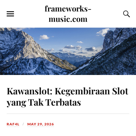
frameworks-
music.com
Kawanslot: Kegembiraan Slot
yang Tak Terbatas
RAF4L
MAY 29, 2026