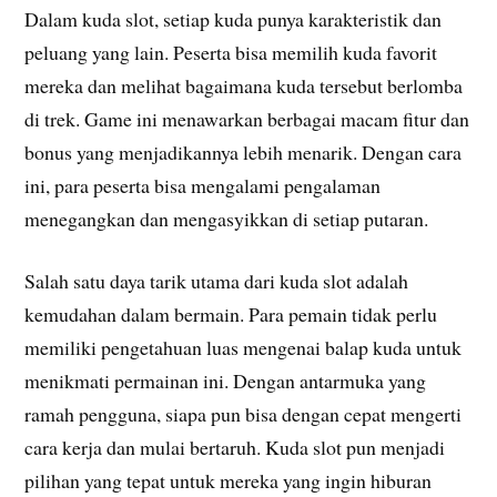
Dalam kuda slot, setiap kuda punya karakteristik dan
peluang yang lain. Peserta bisa memilih kuda favorit
mereka dan melihat bagaimana kuda tersebut berlomba
di trek. Game ini menawarkan berbagai macam fitur dan
bonus yang menjadikannya lebih menarik. Dengan cara
ini, para peserta bisa mengalami pengalaman
menegangkan dan mengasyikkan di setiap putaran.
Salah satu daya tarik utama dari kuda slot adalah
kemudahan dalam bermain. Para pemain tidak perlu
memiliki pengetahuan luas mengenai balap kuda untuk
menikmati permainan ini. Dengan antarmuka yang
ramah pengguna, siapa pun bisa dengan cepat mengerti
cara kerja dan mulai bertaruh. Kuda slot pun menjadi
pilihan yang tepat untuk mereka yang ingin hiburan