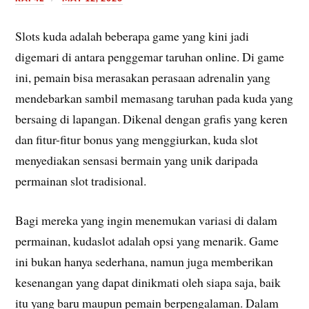
Slots kuda adalah beberapa game yang kini jadi
digemari di antara penggemar taruhan online. Di game
ini, pemain bisa merasakan perasaan adrenalin yang
mendebarkan sambil memasang taruhan pada kuda yang
bersaing di lapangan. Dikenal dengan grafis yang keren
dan fitur-fitur bonus yang menggiurkan, kuda slot
menyediakan sensasi bermain yang unik daripada
permainan slot tradisional.
Bagi mereka yang ingin menemukan variasi di dalam
permainan, kudaslot adalah opsi yang menarik. Game
ini bukan hanya sederhana, namun juga memberikan
kesenangan yang dapat dinikmati oleh siapa saja, baik
itu yang baru maupun pemain berpengalaman. Dalam