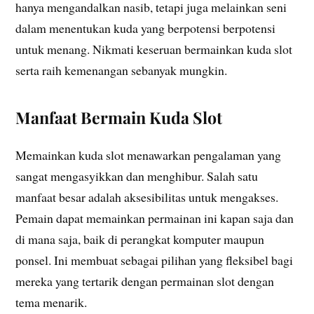
hanya mengandalkan nasib, tetapi juga melainkan seni
dalam menentukan kuda yang berpotensi berpotensi
untuk menang. Nikmati keseruan bermainkan kuda slot
serta raih kemenangan sebanyak mungkin.
Manfaat Bermain Kuda Slot
Memainkan kuda slot menawarkan pengalaman yang
sangat mengasyikkan dan menghibur. Salah satu
manfaat besar adalah aksesibilitas untuk mengakses.
Pemain dapat memainkan permainan ini kapan saja dan
di mana saja, baik di perangkat komputer maupun
ponsel. Ini membuat sebagai pilihan yang fleksibel bagi
mereka yang tertarik dengan permainan slot dengan
tema menarik.