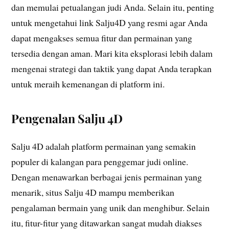
dan memulai petualangan judi Anda. Selain itu, penting
untuk mengetahui link Salju4D yang resmi agar Anda
dapat mengakses semua fitur dan permainan yang
tersedia dengan aman. Mari kita eksplorasi lebih dalam
mengenai strategi dan taktik yang dapat Anda terapkan
untuk meraih kemenangan di platform ini.
Pengenalan Salju 4D
Salju 4D adalah platform permainan yang semakin
populer di kalangan para penggemar judi online.
Dengan menawarkan berbagai jenis permainan yang
menarik, situs Salju 4D mampu memberikan
pengalaman bermain yang unik dan menghibur. Selain
itu, fitur-fitur yang ditawarkan sangat mudah diakses