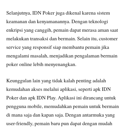
Selanjutnya, IDN Poker juga dikenal karena sistem
keamanan dan kenyamanannya. Dengan teknologi
enkripsi yang canggih, pemain dapat merasa aman saat
melakukan transaksi dan bermain. Selain itu, customer
service yang responsif siap membantu pemain jika
mengalami masalah, menjadikan pengalaman bermain
poker online lebih menyenangkan.
Keunggulan lain yang tidak kalah penting adalah
kemudahan akses melalui aplikasi, seperti apk IDN
Poker dan apk IDN Play. Aplikasi ini dirancang untuk
pengguna mobile, memudahkan pemain untuk bermain
di mana saja dan kapan saja. Dengan antarmuka yang
user-friendly, pemain baru pun dapat dengan mudah