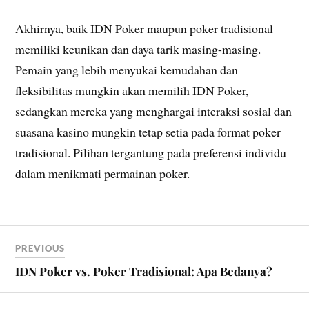
Akhirnya, baik IDN Poker maupun poker tradisional
memiliki keunikan dan daya tarik masing-masing.
Pemain yang lebih menyukai kemudahan dan
fleksibilitas mungkin akan memilih IDN Poker,
sedangkan mereka yang menghargai interaksi sosial dan
suasana kasino mungkin tetap setia pada format poker
tradisional. Pilihan tergantung pada preferensi individu
dalam menikmati permainan poker.
PREVIOUS
IDN Poker vs. Poker Tradisional: Apa Bedanya?