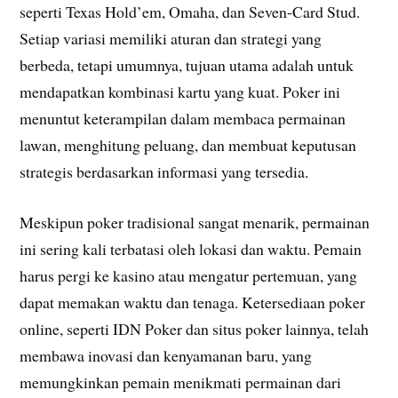
seperti Texas Hold’em, Omaha, dan Seven-Card Stud.
Setiap variasi memiliki aturan dan strategi yang
berbeda, tetapi umumnya, tujuan utama adalah untuk
mendapatkan kombinasi kartu yang kuat. Poker ini
menuntut keterampilan dalam membaca permainan
lawan, menghitung peluang, dan membuat keputusan
strategis berdasarkan informasi yang tersedia.
Meskipun poker tradisional sangat menarik, permainan
ini sering kali terbatasi oleh lokasi dan waktu. Pemain
harus pergi ke kasino atau mengatur pertemuan, yang
dapat memakan waktu dan tenaga. Ketersediaan poker
online, seperti IDN Poker dan situs poker lainnya, telah
membawa inovasi dan kenyamanan baru, yang
memungkinkan pemain menikmati permainan dari