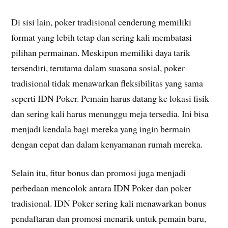
Di sisi lain, poker tradisional cenderung memiliki
format yang lebih tetap dan sering kali membatasi
pilihan permainan. Meskipun memiliki daya tarik
tersendiri, terutama dalam suasana sosial, poker
tradisional tidak menawarkan fleksibilitas yang sama
seperti IDN Poker. Pemain harus datang ke lokasi fisik
dan sering kali harus menunggu meja tersedia. Ini bisa
menjadi kendala bagi mereka yang ingin bermain
dengan cepat dan dalam kenyamanan rumah mereka.
Selain itu, fitur bonus dan promosi juga menjadi
perbedaan mencolok antara IDN Poker dan poker
tradisional. IDN Poker sering kali menawarkan bonus
pendaftaran dan promosi menarik untuk pemain baru,