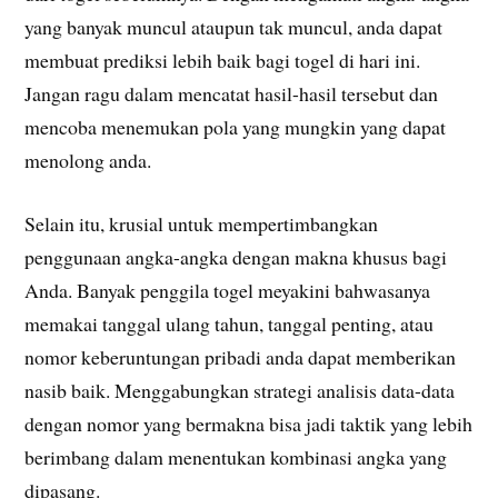
yang banyak muncul ataupun tak muncul, anda dapat
membuat prediksi lebih baik bagi togel di hari ini.
Jangan ragu dalam mencatat hasil-hasil tersebut dan
mencoba menemukan pola yang mungkin yang dapat
menolong anda.
Selain itu, krusial untuk mempertimbangkan
penggunaan angka-angka dengan makna khusus bagi
Anda. Banyak penggila togel meyakini bahwasanya
memakai tanggal ulang tahun, tanggal penting, atau
nomor keberuntungan pribadi anda dapat memberikan
nasib baik. Menggabungkan strategi analisis data-data
dengan nomor yang bermakna bisa jadi taktik yang lebih
berimbang dalam menentukan kombinasi angka yang
dipasang.