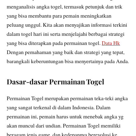
menganalisis angka togel, termasuk petunjuk dan trik
yang bisa membantu para pemain meningkatkan
peluang unggul. Kita akan menyajikan informasi terkini
dalam togel hari ini serta menjelajahi berbagai strategi
yang bisa diterapkan pada permainan togel.
Data Hk
Dengan pemahaman yang baik dan strategi yang tepat,
barangkali keberuntungan bisa menyertainya pada Anda.
Dasar-dasar Permainan Togel
Permainan Togel merupakan permainan teka-teki angka
yang sangat terkenal di dalam Indonesia. Dalam
permainan ini, pemain harus untuk menebak angka yg
akan muncul dari undian. Permainan Togel memiliki
beragam jenis game, dan kedepannya berevolusi ke