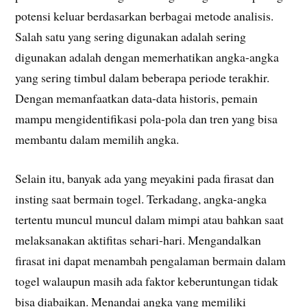
potensi keluar berdasarkan berbagai metode analisis.
Salah satu yang sering digunakan adalah sering
digunakan adalah dengan memerhatikan angka-angka
yang sering timbul dalam beberapa periode terakhir.
Dengan memanfaatkan data-data historis, pemain
mampu mengidentifikasi pola-pola dan tren yang bisa
membantu dalam memilih angka.
Selain itu, banyak ada yang meyakini pada firasat dan
insting saat bermain togel. Terkadang, angka-angka
tertentu muncul muncul dalam mimpi atau bahkan saat
melaksanakan aktifitas sehari-hari. Mengandalkan
firasat ini dapat menambah pengalaman bermain dalam
togel walaupun masih ada faktor keberuntungan tidak
bisa diabaikan. Menandai angka yang memiliki