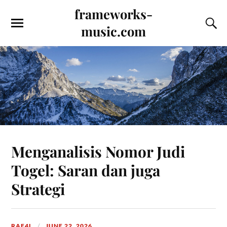
frameworks-
music.com
Menganalisis Nomor Judi
Togel: Saran dan juga
Strategi
RAF4L
JUNE 22, 2026