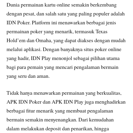
Dunia permainan kartu online semakin berkembang
dengan pesat, dan salah satu yang paling populer adalah
IDN Poker. Platform ini menawarkan berbagai jenis
permainan poker yang menarik, termasuk Texas
Hold’em dan Omaha, yang dapat diakses dengan mudah
melalui aplikasi. Dengan banyaknya situs poker online
yang hadir, IDN Play menonjol sebagai pilihan utama
bagi para pemain yang mencari pengalaman bermain
yang seru dan aman.
Tidak hanya menawarkan permainan yang berkualitas,
APK IDN Poker dan APK IDN Play juga menghadirkan
berbagai fitur menarik yang membuat pengalaman
bermain semakin menyenangkan. Dari kemudahan
dalam melakukan deposit dan penarikan, hingga