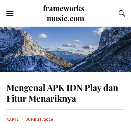
frameworks-
music.com
Mengenal APK IDN Play dan
Fitur Menariknya
RAF4L
JUNE 23, 2026