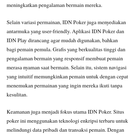
meningkatkan pengalaman bermain mereka.
Selain variasi permainan, IDN Poker juga menyediakan
antarmuka yang user-friendly. Aplikasi IDN Poker dan
IDN Play dirancang agar mudah digunakan, bahkan
bagi pemain pemula. Grafis yang berkualitas tinggi dan
pengalaman bermain yang responsif membuat pemain
merasa nyaman saat bermain. Selain itu, sistem navigasi
yang intuitif memungkinkan pemain untuk dengan cepat
menemukan permainan yang ingin mereka ikuti tanpa
kesulitan.
Keamanan juga menjadi fokus utama IDN Poker. Situs
poker ini menggunakan teknologi enkripsi terbaru untuk
melindungi data pribadi dan transaksi pemain. Dengan