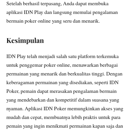
Setelah berhasil terpasang, Anda dapat membuka
aplikasi IDN Play dan langsung memulai pengalaman
bermain poker online yang seru dan menarik.
Kesimpulan
IDN Play telah menjadi salah satu platform terkemuka
untuk penggemar poker online, menawarkan berbagai
permainan yang menarik dan berkualitas tinggi. Dengan
keberagaman permainan yang disediakan, seperti IDN
Poker, pemain dapat merasakan pengalaman bermain
yang mendebarkan dan kompetitif dalam suasana yang
nyaman. Aplikasi IDN Poker memungkinkan akses yang
mudah dan cepat, membuatnya lebih praktis untuk para
pemain yang ingin menikmati permainan kapan saja dan