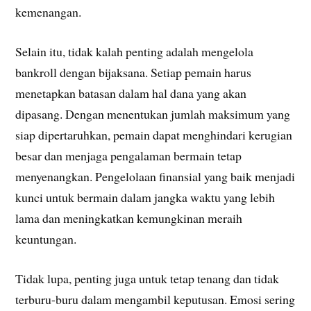
kemenangan.
Selain itu, tidak kalah penting adalah mengelola
bankroll dengan bijaksana. Setiap pemain harus
menetapkan batasan dalam hal dana yang akan
dipasang. Dengan menentukan jumlah maksimum yang
siap dipertaruhkan, pemain dapat menghindari kerugian
besar dan menjaga pengalaman bermain tetap
menyenangkan. Pengelolaan finansial yang baik menjadi
kunci untuk bermain dalam jangka waktu yang lebih
lama dan meningkatkan kemungkinan meraih
keuntungan.
Tidak lupa, penting juga untuk tetap tenang dan tidak
terburu-buru dalam mengambil keputusan. Emosi sering