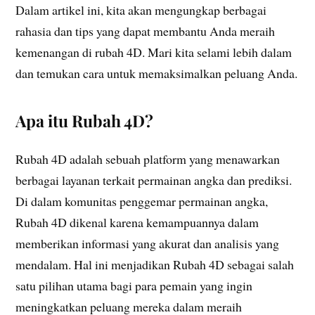
Dalam artikel ini, kita akan mengungkap berbagai
rahasia dan tips yang dapat membantu Anda meraih
kemenangan di rubah 4D. Mari kita selami lebih dalam
dan temukan cara untuk memaksimalkan peluang Anda.
Apa itu Rubah 4D?
Rubah 4D adalah sebuah platform yang menawarkan
berbagai layanan terkait permainan angka dan prediksi.
Di dalam komunitas penggemar permainan angka,
Rubah 4D dikenal karena kemampuannya dalam
memberikan informasi yang akurat dan analisis yang
mendalam. Hal ini menjadikan Rubah 4D sebagai salah
satu pilihan utama bagi para pemain yang ingin
meningkatkan peluang mereka dalam meraih