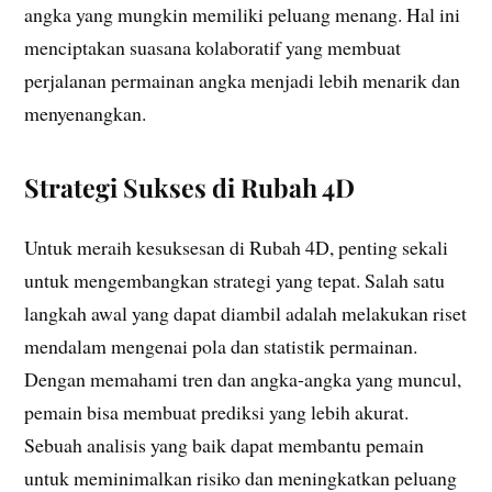
angka yang mungkin memiliki peluang menang. Hal ini
menciptakan suasana kolaboratif yang membuat
perjalanan permainan angka menjadi lebih menarik dan
menyenangkan.
Strategi Sukses di Rubah 4D
Untuk meraih kesuksesan di Rubah 4D, penting sekali
untuk mengembangkan strategi yang tepat. Salah satu
langkah awal yang dapat diambil adalah melakukan riset
mendalam mengenai pola dan statistik permainan.
Dengan memahami tren dan angka-angka yang muncul,
pemain bisa membuat prediksi yang lebih akurat.
Sebuah analisis yang baik dapat membantu pemain
untuk meminimalkan risiko dan meningkatkan peluang