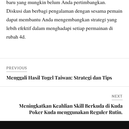
baru yang mungkin belum Anda pertimbangkan.
Diskusi dan berbagi pengalaman dengan sesama pemain
dapat membantu Anda mengembangkan strategi yang
lebih efektif dalam menghadapi setiap permainan di
rubah 4d.
PREVIOUS
Menggali Hasil Togel Taiwan: Strategi dan Tips
NEXT
Meningkatkan Keahlian Skill Berkuda di Kuda
Poker Kuda menggunakan Reguler Rutin.