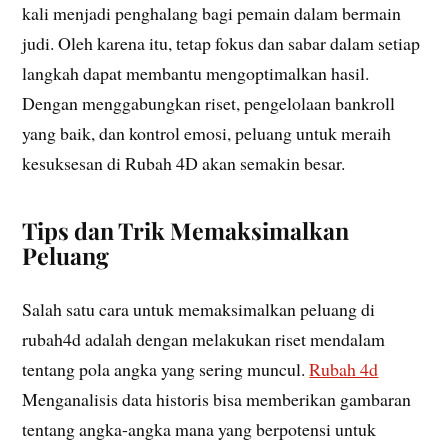
kali menjadi penghalang bagi pemain dalam bermain
judi. Oleh karena itu, tetap fokus dan sabar dalam setiap
langkah dapat membantu mengoptimalkan hasil.
Dengan menggabungkan riset, pengelolaan bankroll
yang baik, dan kontrol emosi, peluang untuk meraih
kesuksesan di Rubah 4D akan semakin besar.
Tips dan Trik Memaksimalkan
Peluang
Salah satu cara untuk memaksimalkan peluang di
rubah4d adalah dengan melakukan riset mendalam
tentang pola angka yang sering muncul.
Rubah 4d
Menganalisis data historis bisa memberikan gambaran
tentang angka-angka mana yang berpotensi untuk