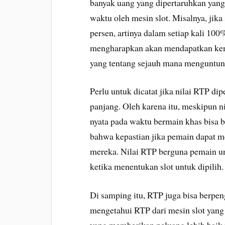
banyak uang yang dipertaruhkan yang
waktu oleh mesin slot. Misalnya, jik
persen, artinya dalam setiap kali 10
mengharapkan akan mendapatkan kem
yang tentang sejauh mana menguntun
Perlu untuk dicatat jika nilai RTP d
panjang. Oleh karena itu, meskipun n
nyata pada waktu bermain khas bisa b
bahwa kepastian jika pemain dapat m
mereka. Nilai RTP berguna pemain u
ketika menentukan slot untuk dipilih.
Di samping itu, RTP juga bisa berpe
mengetahui RTP dari mesin slot yan