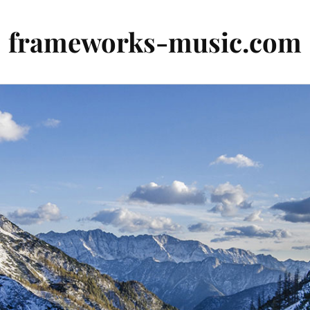
frameworks-music.com