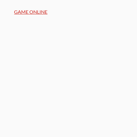
GAME ONLINE