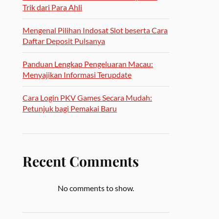
Trik dari Para Ahli
Mengenal Pilihan Indosat Slot beserta Cara
Daftar Deposit Pulsanya
Panduan Lengkap Pengeluaran Macau:
Menyajikan Informasi Terupdate
Cara Login PKV Games Secara Mudah:
Petunjuk bagi Pemakai Baru
Recent Comments
No comments to show.