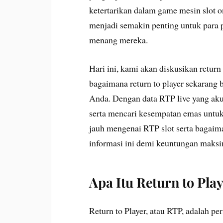
ketertarikan dalam game mesin slot
menjadi semakin penting untuk par
menang mereka.
Hari ini, kami akan diskusikan retur
bagaimana return to player sekarang 
Anda. Dengan data RTP live yang akur
serta mencari kesempatan emas untu
jauh mengenai RTP slot serta bagaim
informasi ini demi keuntungan maks
Apa Itu Return to Pla
Return to Player, atau RTP, adalah 