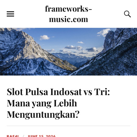
frameworks-
music.com
Slot Pulsa Indosat vs Tri:
Mana yang Lebih
Menguntungkan?
RAF4L
JUNE 15, 2026