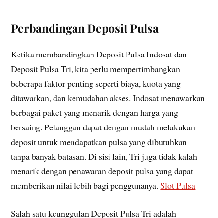
Perbandingan Deposit Pulsa
Ketika membandingkan Deposit Pulsa Indosat dan
Deposit Pulsa Tri, kita perlu mempertimbangkan
beberapa faktor penting seperti biaya, kuota yang
ditawarkan, dan kemudahan akses. Indosat menawarkan
berbagai paket yang menarik dengan harga yang
bersaing. Pelanggan dapat dengan mudah melakukan
deposit untuk mendapatkan pulsa yang dibutuhkan
tanpa banyak batasan. Di sisi lain, Tri juga tidak kalah
menarik dengan penawaran deposit pulsa yang dapat
memberikan nilai lebih bagi penggunanya.
Slot Pulsa
Salah satu keunggulan Deposit Pulsa Tri adalah