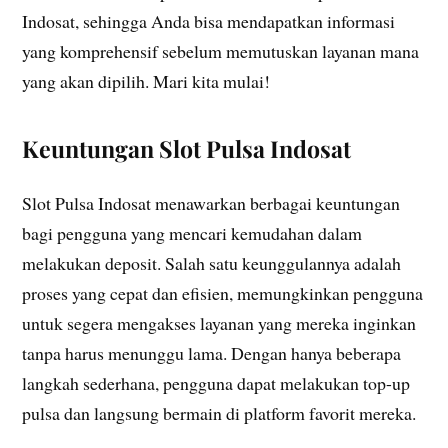
Indosat, sehingga Anda bisa mendapatkan informasi
yang komprehensif sebelum memutuskan layanan mana
yang akan dipilih. Mari kita mulai!
Keuntungan Slot Pulsa Indosat
Slot Pulsa Indosat menawarkan berbagai keuntungan
bagi pengguna yang mencari kemudahan dalam
melakukan deposit. Salah satu keunggulannya adalah
proses yang cepat dan efisien, memungkinkan pengguna
untuk segera mengakses layanan yang mereka inginkan
tanpa harus menunggu lama. Dengan hanya beberapa
langkah sederhana, pengguna dapat melakukan top-up
pulsa dan langsung bermain di platform favorit mereka.