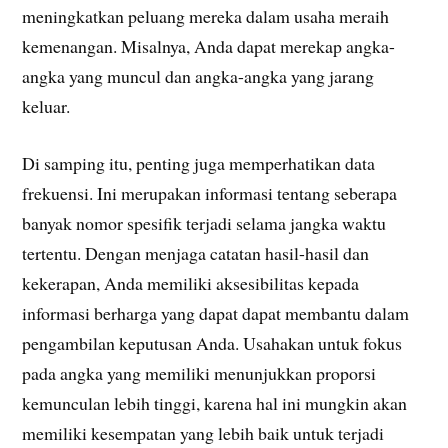
meningkatkan peluang mereka dalam usaha meraih
kemenangan. Misalnya, Anda dapat merekap angka-
angka yang muncul dan angka-angka yang jarang
keluar.
Di samping itu, penting juga memperhatikan data
frekuensi. Ini merupakan informasi tentang seberapa
banyak nomor spesifik terjadi selama jangka waktu
tertentu. Dengan menjaga catatan hasil-hasil dan
kekerapan, Anda memiliki aksesibilitas kepada
informasi berharga yang dapat dapat membantu dalam
pengambilan keputusan Anda. Usahakan untuk fokus
pada angka yang memiliki menunjukkan proporsi
kemunculan lebih tinggi, karena hal ini mungkin akan
memiliki kesempatan yang lebih baik untuk terjadi