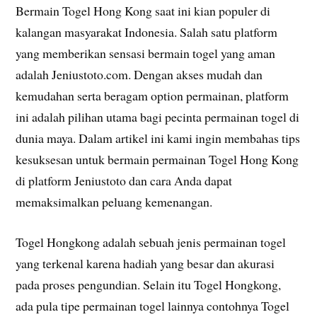
Bermain Togel Hong Kong saat ini kian populer di
kalangan masyarakat Indonesia. Salah satu platform
yang memberikan sensasi bermain togel yang aman
adalah Jeniustoto.com. Dengan akses mudah dan
kemudahan serta beragam option permainan, platform
ini adalah pilihan utama bagi pecinta permainan togel di
dunia maya. Dalam artikel ini kami ingin membahas tips
kesuksesan untuk bermain permainan Togel Hong Kong
di platform Jeniustoto dan cara Anda dapat
memaksimalkan peluang kemenangan.
Togel Hongkong adalah sebuah jenis permainan togel
yang terkenal karena hadiah yang besar dan akurasi
pada proses pengundian. Selain itu Togel Hongkong,
ada pula tipe permainan togel lainnya contohnya Togel