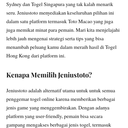
Sydney dan Togel Singapura yang tak kalah menarik
seru. Jeniustoto menyediakan keseluruhan pilihan ini
dalam satu platform termasuk Toto Macao yang juga
juga memikat minat para pemain. Mari kita menjelajahi
lebih jauh mengenai strategi serta tips yang bisa
menambah peluang kamu dalam meraih hasil di Togel
Hong Kong dari platform ini.
Kenapa Memilih Jeniustoto?
Jeniustoto adalah alternatif utama untuk untuk semua
penggemar togel online karena memberikan berbagai
jenis game yang menggembirakan. Dengan adanya
platform yang user-friendly, pemain bisa secara
gampang mengakses berbagai jenis togel, termasuk