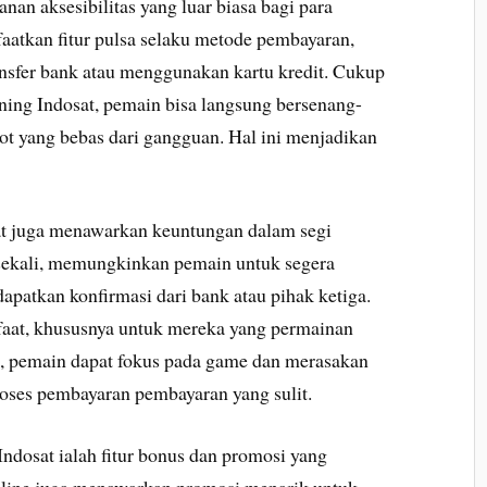
an aksesibilitas yang luar biasa bagi para
atkan fitur pulsa selaku metode pembayaran,
ansfer bank atau menggunakan kartu kredit. Cukup
ning Indosat, pemain bisa langsung bersenang-
ot yang bebas dari gangguan. Hal ini menjadikan
sat juga menawarkan keuntungan dalam segi
t sekali, memungkinkan pemain untuk segera
patkan konfirmasi dari bank atau pihak ketiga.
nfaat, khususnya untuk mereka yang permainan
sa, pemain dapat fokus pada game dan merasakan
oses pembayaran pembayaran yang sulit.
 Indosat ialah fitur bonus dan promosi yang