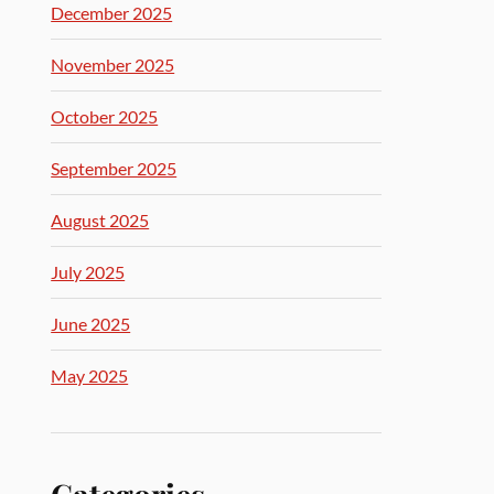
December 2025
November 2025
October 2025
September 2025
August 2025
July 2025
June 2025
May 2025