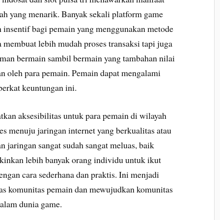
iah yang menarik. Banyak sekali platform game
 insentif bagi pemain yang menggunakan metode
a membuat lebih mudah proses transaksi tapi juga
man bermain sambil bermain yang tambahan nilai
kan oleh para pemain. Pemain dapat mengalami
berkat keuntungan ini.
atkan aksesibilitas untuk para pemain di wilayah
 menuju jaringan internet yang berkualitas atau
n jaringan sangat sudah sangat meluas, baik
kinkan lebih banyak orang individu untuk ikut
engan cara sederhana dan praktis. Ini menjadi
uas komunitas pemain dan mewujudkan komunitas
dalam dunia game.