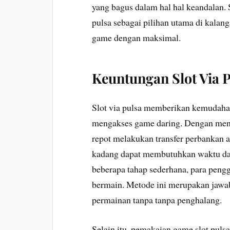
yang bagus dalam hal hal keandalan.
pulsa sebagai pilihan utama di kalan
game dengan maksimal.
Keuntungan Slot Via 
Slot via pulsa memberikan kemudahan
mengakses game daring. Dengan mengg
repot melakukan transfer perbankan a
kadang dapat membutuhkan waktu dan 
beberapa tahap sederhana, para pengg
bermain. Metode ini merupakan jawa
permainan tanpa tanpa penghalang.
Selain itu, pemakaian game slot puls