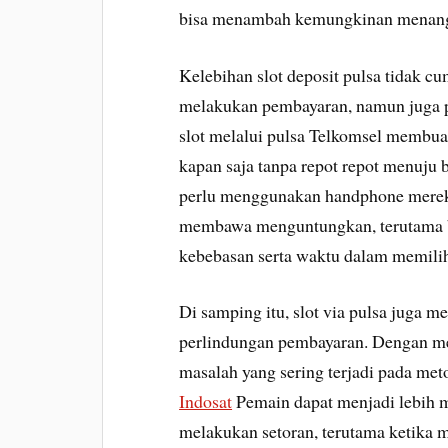
bisa menambah kemungkinan menang
Kelebihan slot deposit pulsa tidak 
melakukan pembayaran, namun juga pa
slot melalui pulsa Telkomsel membua
kapan saja tanpa repot repot menuju
perlu menggunakan handphone mereka
membawa menguntungkan, terutama b
kebebasan serta waktu dalam memili
Di samping itu, slot via pulsa juga 
perlindungan pembayaran. Dengan men
masalah yang sering terjadi pada meto
Indosat
Pemain dapat menjadi lebih 
melakukan setoran, terutama ketika 