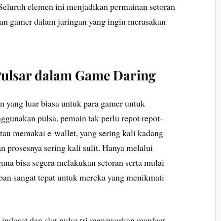
 Seluruh elemen ini menjadikan permainan setoran
gan gamer dalam jaringan yang ingin merasakan
Pulsar dalam Game Daring
 yang luar biasa untuk para gamer untuk
unakan pulsa, pemain tak perlu repot repot-
tau memakai e-wallet, yang sering kali kadang-
prosesnya sering kali sulit. Hanya melalui
una bisa segera melakukan setoran serta mulai
ban sangat tepat untuk mereka yang menikmati
a indosat dan slot pulsa tri menawarkan manfaat