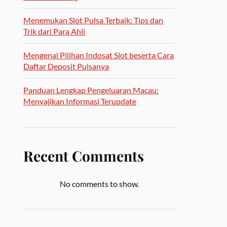
Menemukan Slot Pulsa Terbaik: Tips dan
Trik dari Para Ahli
Mengenal Pilihan Indosat Slot beserta Cara
Daftar Deposit Pulsanya
Panduan Lengkap Pengeluaran Macau:
Menyajikan Informasi Terupdate
Recent Comments
No comments to show.