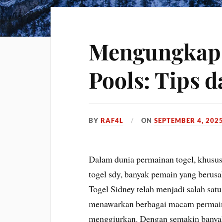
Mengungkap 
Pools: Tips 
BY
RAF4L
ON
SEPTEMBER 4, 202
Dalam dunia permainan togel, khususn
togel sdy, banyak pemain yang berus
Togel Sidney telah menjadi salah satu 
menawarkan berbagai macam permain
menggiurkan. Dengan semakin banyakny