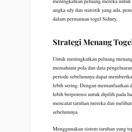
meningkatkan peluang mereka untuk
angka sdy dan statistik yang ada, pem
dalam permainan togel Sidney.
Strategi Menang Toge
Untuk meningkatkan peluang menang 
memahami pola dan data pengeluaran 
periode sebelumnya dapat memberik
lebih sering. Dengan memanfaatkan 
lebih berpotensi untuk dipilih pada ha
mencatat taruhan mereka dan melihat a
sebelumnya.
Menggunakan sistem taruhan yang tep