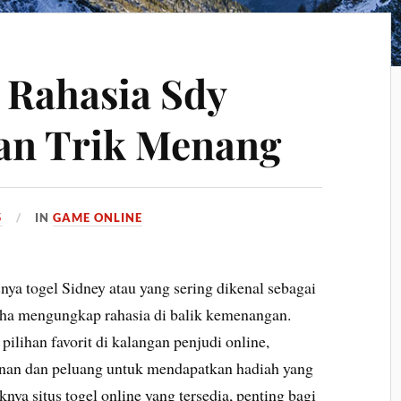
Rahasia Sdy
dan Trik Menang
5
IN
GAME ONLINE
ya togel Sidney atau yang sering dikenal sebagai
aha mengungkap rahasia di balik kemenangan.
pilihan favorit di kalangan penjudi online,
an dan peluang untuk mendapatkan hadiah yang
a situs togel online yang tersedia, penting bagi