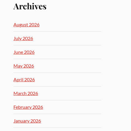
Archives
August 2026
July 2026
June 2026
May 2026
April 2026
March 2026
February 2026
January 2026