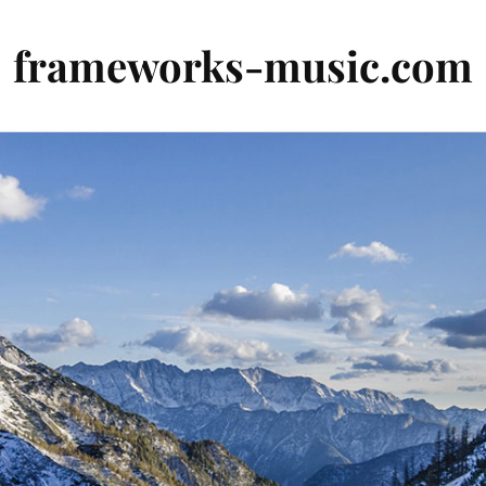
frameworks-music.com