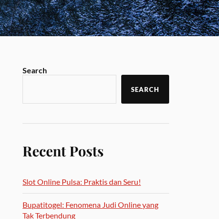
Search
SEARCH
Recent Posts
Slot Online Pulsa: Praktis dan Seru!
Bupatitogel: Fenomena Judi Online yang
Tak Terbendung