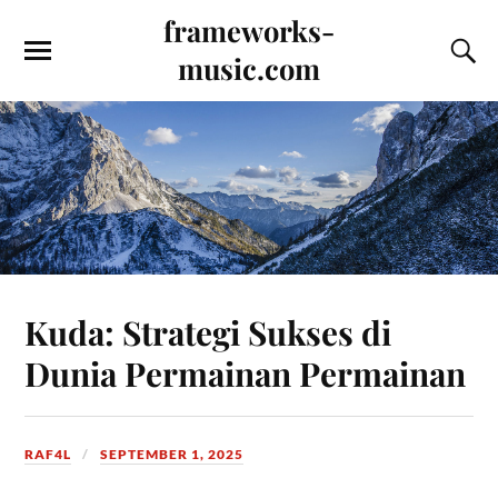
frameworks-
music.com
Kuda: Strategi Sukses di
Dunia Permainan Permainan
RAF4L
SEPTEMBER 1, 2025