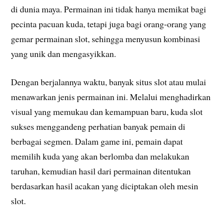
di dunia maya. Permainan ini tidak hanya memikat bagi
pecinta pacuan kuda, tetapi juga bagi orang-orang yang
gemar permainan slot, sehingga menyusun kombinasi
yang unik dan mengasyikkan.
Dengan berjalannya waktu, banyak situs slot atau mulai
menawarkan jenis permainan ini. Melalui menghadirkan
visual yang memukau dan kemampuan baru, kuda slot
sukses menggandeng perhatian banyak pemain di
berbagai segmen. Dalam game ini, pemain dapat
memilih kuda yang akan berlomba dan melakukan
taruhan, kemudian hasil dari permainan ditentukan
berdasarkan hasil acakan yang diciptakan oleh mesin
slot.