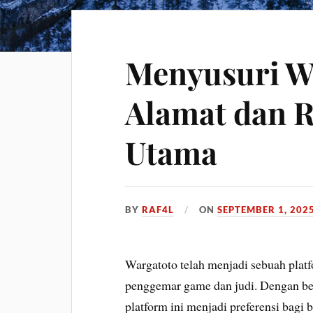
Menyusuri Wa
Alamat dan R
Utama
BY
RAF4L
ON
SEPTEMBER 1, 202
Wargatoto telah menjadi sebuah platf
penggemar game dan judi. Dengan be
platform ini menjadi preferensi bagi