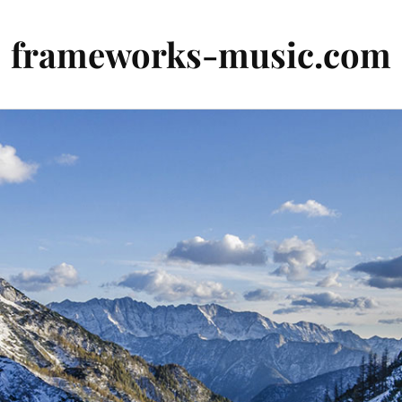
frameworks-music.com