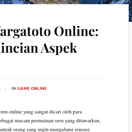
rgatoto Online:
incian Aspek
5
IN
GAME ONLINE
orm online yang sangat dicari oleh para
rbagai macam permainan seru yang ditawarkan,
 banyak orang yang ingin mengalami sensasi