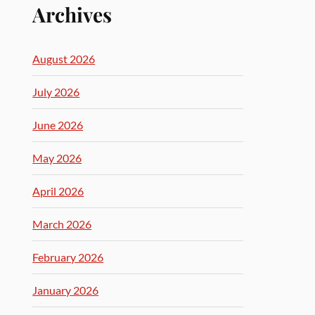
Archives
August 2026
July 2026
June 2026
May 2026
April 2026
March 2026
February 2026
January 2026