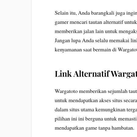
Selain itu, Anda barangkali juga ingi
gamer mencari tautan alternatif untuk 
memberikan jalan lain untuk mengakse
Jangan lupa Anda selalu memakai li
kenyamanan saat bermain di Wargato
Link Alternatif Warga
Wargatoto memberikan sejumlah taut
untuk mendapatkan akses situs secar
dalam situs utama kemungkinan terga
pilihan ini ini berguna untuk memas
mendapatkan game tanpa hambatan.