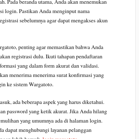
elah. Pada beranda utama, Anda akan menemukan
si login. Pastikan Anda menginput nama
egistrasi sebelumnya agar dapat mengakses akun
gatoto, penting agar memastikan bahwa Anda
an registrasi dulu. Ikuti tahapan pendaftaran
ormasi yang dalam form akurat dan validasi.
akan menerima menerima surat konfirmasi yang
gin ke sistem Wargatoto.
suk, ada beberapa aspek yang harus diketahui.
an password yang ketik akurat. Jika Anda hilang
pemulihan yang umumnya ada di halaman login.
nda dapat menghubungi layanan pelanggan