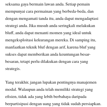
seksama gaya bermain lawan anda. Setiap pemain
mempunyai cara permainan yang berbeda-beda, dan
dengan mengamati tanda itu, anda dapat mengadaptasi
strategi anda. Jika musuh anda seringkali melakukan
bluff, anda dapat menanti momen yang ideal untuk
mengeksploitasi kekurangan mereka. Di samping itu,
manfaatkan teknik bluf dengan arif, karena bluf yang
sukses dapat memberikan anda keuntungan besar-
besaran, tetapi perlu dilakukan dengan cara yang
strategis.
Yang terakhir, jangan lupakan pentingnya manajemen
modal. Walaupun anda telah memiliki strategi yang
efisien, tidak ada yang lebih berbahaya daripada
berpartisipasi dengan uang yang tidak sudah persiapkan.