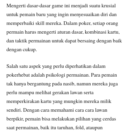
Mengerti dasar-dasar game ini menjadi suatu krusial
untuk pemain baru yang ingin menyesuaikan diri dan
memperbaiki skill mereka. Dalam poker, setiap orang
permain harus mengerti aturan dasar, kombinasi kartu,
dan taktik permainan untuk dapat bersaing dengan baik
dengan cukup.
Salah satu aspek yang perlu diperhatikan dalam
pokerhebat adalah psikologi permainan. Para pemain
tak hanya bergantung pada nasib, namun mereka juga
perlu mampu melihat gerakan lawan serta
memperkirakan kartu yang mungkin mereka milik
sendiri. Dengan cara memahami cara cara lawan
berpikir, pemain bisa melakukan pilihan yang cerdas
saat permainan, baik itu taruhan, fold, ataupun