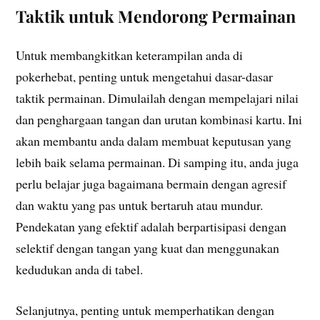
Taktik untuk Mendorong Permainan
Untuk membangkitkan keterampilan anda di
pokerhebat, penting untuk mengetahui dasar-dasar
taktik permainan. Dimulailah dengan mempelajari nilai
dan penghargaan tangan dan urutan kombinasi kartu. Ini
akan membantu anda dalam membuat keputusan yang
lebih baik selama permainan. Di samping itu, anda juga
perlu belajar juga bagaimana bermain dengan agresif
dan waktu yang pas untuk bertaruh atau mundur.
Pendekatan yang efektif adalah berpartisipasi dengan
selektif dengan tangan yang kuat dan menggunakan
kedudukan anda di tabel.
Selanjutnya, penting untuk memperhatikan dengan