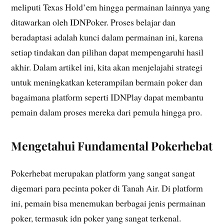
meliputi Texas Hold’em hingga permainan lainnya yang
ditawarkan oleh IDNPoker. Proses belajar dan
beradaptasi adalah kunci dalam permainan ini, karena
setiap tindakan dan pilihan dapat mempengaruhi hasil
akhir. Dalam artikel ini, kita akan menjelajahi strategi
untuk meningkatkan keterampilan bermain poker dan
bagaimana platform seperti IDNPlay dapat membantu
pemain dalam proses mereka dari pemula hingga pro.
Mengetahui Fundamental Pokerhebat
Pokerhebat merupakan platform yang sangat sangat
digemari para pecinta poker di Tanah Air. Di platform
ini, pemain bisa menemukan berbagai jenis permainan
poker, termasuk idn poker yang sangat terkenal.