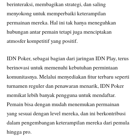
berinteraksi, membagikan strategi, dan saling
menyokong untuk memperbaiki keterampilan
permainan mereka. Hal ini tak hanya meneguhkan
hubungan antar pemain tetapi juga menciptakan
atmosfer kompetitif yang positif.
IDN Poker, sebagai bagian dari jaringan IDN Play, terus
berinovasi untuk memenuhi kebutuhan permintaan
komunitasnya. Melalui menyediakan fitur terbaru seperti
turnamen reguler dan penawaran menarik, IDN Poker
memikat lebih banyak pengguna untuk mendaftar.
Pemain bisa dengan mudah menemukan permainan
yang sesuai dengan level mereka, dan ini berkontribusi
dalam pengembangan keterampilan mereka dari pemula
hingga pro.