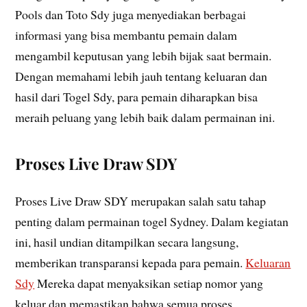
Pools dan Toto Sdy juga menyediakan berbagai
informasi yang bisa membantu pemain dalam
mengambil keputusan yang lebih bijak saat bermain.
Dengan memahami lebih jauh tentang keluaran dan
hasil dari Togel Sdy, para pemain diharapkan bisa
meraih peluang yang lebih baik dalam permainan ini.
Proses Live Draw SDY
Proses Live Draw SDY merupakan salah satu tahap
penting dalam permainan togel Sydney. Dalam kegiatan
ini, hasil undian ditampilkan secara langsung,
memberikan transparansi kepada para pemain.
Keluaran
Sdy
Mereka dapat menyaksikan setiap nomor yang
keluar dan memastikan bahwa semua proses