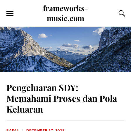
frameworks-
music.com
Pengeluaran SDY:
Memahami Proses dan Pola
Keluaran
RAF4L
DECEMBER 17, 2025