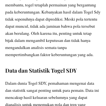
membantu, togel tetaplah permainan yang bergantung
pada keberuntungan. Kebanyakan hasil dalam Togel Sdy
tidak sepenuhnya dapat diprediksi. Meski pola tertentu
dapat muncul, tidak ada jaminan bahwa pola tersebut
akan berulang. Oleh karena itu, penting untuk tetap
bijak dalam mengambil keputusan dan tidak hanya
mengandalkan analisis semata tanpa
mempertimbangkan faktor keberuntungan yang ada.
Data dan Statistik Togel SDY
Dalam dunia Togel SDY, pemahaman mengenai data
dan statistik sangat penting untuk para pemain. Data ini
mencakup hasil keluaran sebelumnya yang dapat
dianalisis untuk menemukan pola dan tren yang