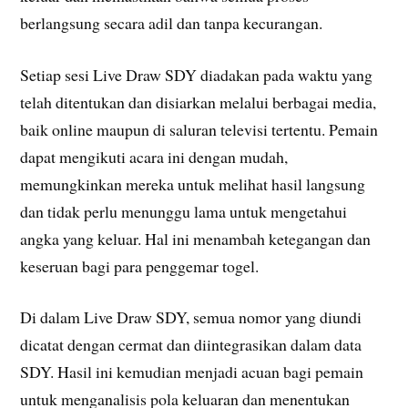
berlangsung secara adil dan tanpa kecurangan.
Setiap sesi Live Draw SDY diadakan pada waktu yang
telah ditentukan dan disiarkan melalui berbagai media,
baik online maupun di saluran televisi tertentu. Pemain
dapat mengikuti acara ini dengan mudah,
memungkinkan mereka untuk melihat hasil langsung
dan tidak perlu menunggu lama untuk mengetahui
angka yang keluar. Hal ini menambah ketegangan dan
keseruan bagi para penggemar togel.
Di dalam Live Draw SDY, semua nomor yang diundi
dicatat dengan cermat dan diintegrasikan dalam data
SDY. Hasil ini kemudian menjadi acuan bagi pemain
untuk menganalisis pola keluaran dan menentukan