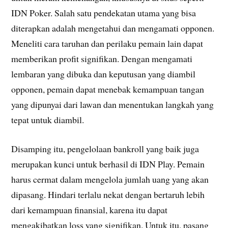
IDN Poker. Salah satu pendekatan utama yang bisa
diterapkan adalah mengetahui dan mengamati opponen.
Meneliti cara taruhan dan perilaku pemain lain dapat
memberikan profit signifikan. Dengan mengamati
lembaran yang dibuka dan keputusan yang diambil
opponen, pemain dapat menebak kemampuan tangan
yang dipunyai dari lawan dan menentukan langkah yang
tepat untuk diambil.
Disamping itu, pengelolaan bankroll yang baik juga
merupakan kunci untuk berhasil di IDN Play. Pemain
harus cermat dalam mengelola jumlah uang yang akan
dipasang. Hindari terlalu nekat dengan bertaruh lebih
dari kemampuan finansial, karena itu dapat
mengakibatkan loss yang signifikan. Untuk itu, pasang