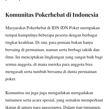
Komunitas Pokerhebat di Indonesia
Masyarakat Pokerhebat di IDN IDN Poker merupakan
tempat kumpulnya beberapa peserta dengan berbagai
tingkat keahlian. Di sini, para pemain bukan hanya
bersaing di permainan, namun serta berbagi taktik dan
ilmu. Ini menciptakan lingkungan yang sangat baik bagi
semua anggota, di mana mereka para anggota bisa
mengasah serta tumbuh bersama di dunia permainan
poker.
Komunitas ini juga juga mengadakan mengadakan
turnamen serta acara spesial, yang semakin memperkuat
ikatan di antara para anggotanya. Dalam tiap turnamen,