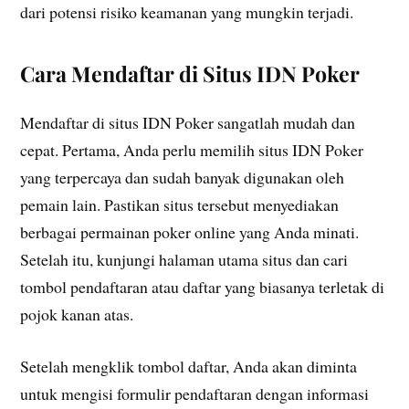
dari potensi risiko keamanan yang mungkin terjadi.
Cara Mendaftar di Situs IDN Poker
Mendaftar di situs IDN Poker sangatlah mudah dan
cepat. Pertama, Anda perlu memilih situs IDN Poker
yang terpercaya dan sudah banyak digunakan oleh
pemain lain. Pastikan situs tersebut menyediakan
berbagai permainan poker online yang Anda minati.
Setelah itu, kunjungi halaman utama situs dan cari
tombol pendaftaran atau daftar yang biasanya terletak di
pojok kanan atas.
Setelah mengklik tombol daftar, Anda akan diminta
untuk mengisi formulir pendaftaran dengan informasi