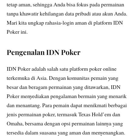
tetap aman, sehingga Anda bisa fokus pada permainan
tanpa khawatir kehilangan data pribadi atau akun Anda.
Mari kita ungkap rahasia-login aman di platform IDN
Poker ini.
Pengenalan IDN Poker
IDN Poker adalah salah satu platform poker online
terkemuka di Asia. Dengan komunitas pemain yang
besar dan beragam permainan yang ditawarkan, IDN
Poker menyediakan pengalaman bermain yang menarik
dan menantang. Para pemain dapat menikmati berbagai
jenis permainan poker, termasuk Texas Hold’em dan
Omaha, bersama dengan opsi permainan lainnya yang
tersedia dalam suasana yang aman dan menyenangkan.