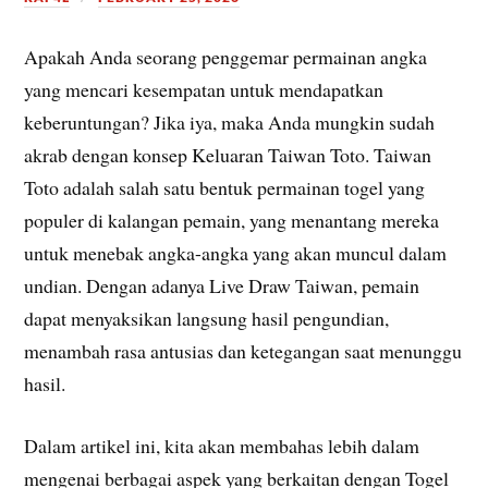
Apakah Anda seorang penggemar permainan angka
yang mencari kesempatan untuk mendapatkan
keberuntungan? Jika iya, maka Anda mungkin sudah
akrab dengan konsep Keluaran Taiwan Toto. Taiwan
Toto adalah salah satu bentuk permainan togel yang
populer di kalangan pemain, yang menantang mereka
untuk menebak angka-angka yang akan muncul dalam
undian. Dengan adanya Live Draw Taiwan, pemain
dapat menyaksikan langsung hasil pengundian,
menambah rasa antusias dan ketegangan saat menunggu
hasil.
Dalam artikel ini, kita akan membahas lebih dalam
mengenai berbagai aspek yang berkaitan dengan Togel