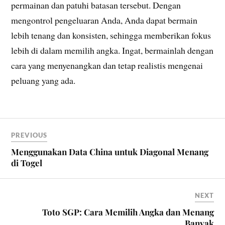
permainan dan patuhi batasan tersebut. Dengan
mengontrol pengeluaran Anda, Anda dapat bermain
lebih tenang dan konsisten, sehingga memberikan fokus
lebih di dalam memilih angka. Ingat, bermainlah dengan
cara yang menyenangkan dan tetap realistis mengenai
peluang yang ada.
PREVIOUS
Menggunakan Data China untuk Diagonal Menang
di Togel
NEXT
Toto SGP: Cara Memilih Angka dan Menang
Banyak