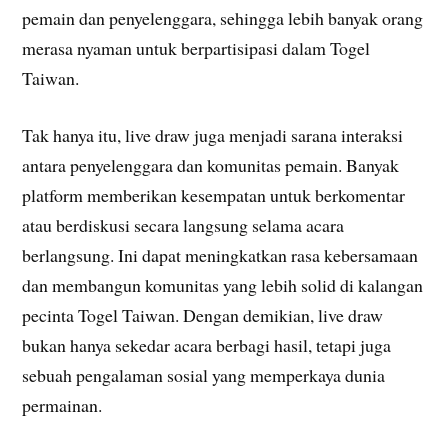
pemain dan penyelenggara, sehingga lebih banyak orang
merasa nyaman untuk berpartisipasi dalam Togel
Taiwan.
Tak hanya itu, live draw juga menjadi sarana interaksi
antara penyelenggara dan komunitas pemain. Banyak
platform memberikan kesempatan untuk berkomentar
atau berdiskusi secara langsung selama acara
berlangsung. Ini dapat meningkatkan rasa kebersamaan
dan membangun komunitas yang lebih solid di kalangan
pecinta Togel Taiwan. Dengan demikian, live draw
bukan hanya sekedar acara berbagi hasil, tetapi juga
sebuah pengalaman sosial yang memperkaya dunia
permainan.