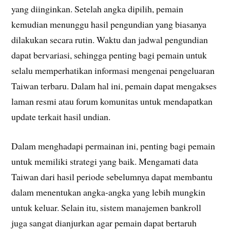
yang diinginkan. Setelah angka dipilih, pemain
kemudian menunggu hasil pengundian yang biasanya
dilakukan secara rutin. Waktu dan jadwal pengundian
dapat bervariasi, sehingga penting bagi pemain untuk
selalu memperhatikan informasi mengenai pengeluaran
Taiwan terbaru. Dalam hal ini, pemain dapat mengakses
laman resmi atau forum komunitas untuk mendapatkan
update terkait hasil undian.
Dalam menghadapi permainan ini, penting bagi pemain
untuk memiliki strategi yang baik. Mengamati data
Taiwan dari hasil periode sebelumnya dapat membantu
dalam menentukan angka-angka yang lebih mungkin
untuk keluar. Selain itu, sistem manajemen bankroll
juga sangat dianjurkan agar pemain dapat bertaruh