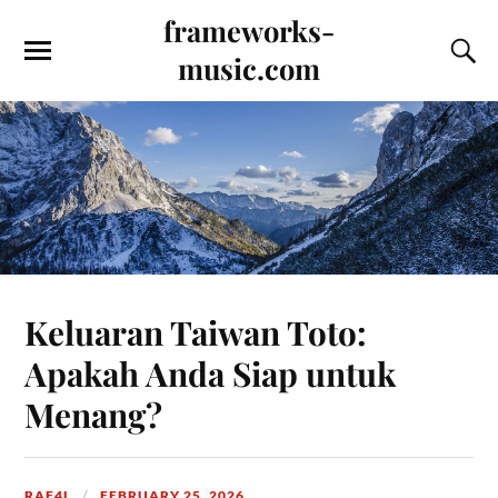
frameworks-
music.com
Keluaran Taiwan Toto:
Apakah Anda Siap untuk
Menang?
RAF4L
FEBRUARY 25, 2026