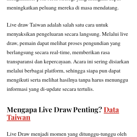
meningkatkan peluang mereka di masa mendatang.
Live draw Taiwan adalah salah satu cara untuk
menyaksikan pengeluaran secara langsung. Melalui live
draw, pemain dapat melihat proses pengundian yang
berlangsung secara real-time, memberikan rasa
transparansi dan kepercayaan. Acara ini sering disiarkan
melalui berbagai platform, sehingga siapa pun dapat
mengikuti serta melihat hasilnya tanpa harus menunggu
informasi yang di-update secara tertulis.
Mengapa Live Draw Penting?
Data
Taiwan
Live Draw menjadi momen yang ditunggu-tunggu oleh