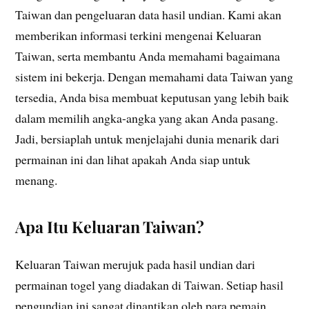
Taiwan dan pengeluaran data hasil undian. Kami akan
memberikan informasi terkini mengenai Keluaran
Taiwan, serta membantu Anda memahami bagaimana
sistem ini bekerja. Dengan memahami data Taiwan yang
tersedia, Anda bisa membuat keputusan yang lebih baik
dalam memilih angka-angka yang akan Anda pasang.
Jadi, bersiaplah untuk menjelajahi dunia menarik dari
permainan ini dan lihat apakah Anda siap untuk
menang.
Apa Itu Keluaran Taiwan?
Keluaran Taiwan merujuk pada hasil undian dari
permainan togel yang diadakan di Taiwan. Setiap hasil
pengundian ini sangat dinantikan oleh para pemain