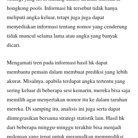
hongkong pools. Informasi hk tersebut tidak hanya
meliputi angka keluar, tetapi juga juga dapat
menyediakan informasi tentang nomor yang cenderung
tidak muncul selama lama atau angka yang banyak
dicari.
Mengamati tren pada informasi hasil hk dapat
membantu pemain dalam membuat prediksi yang lebih
akurat. Misalnya, apabila terdapat angka tertentu yang
sering keluar di beberapa sesi kemarin, mereka bisa saja
memilih agar menyertakan nomor itu ke dalam taruhan
mereka. Di samping itu, analisis ini juga serta dapat
diintegrasikan bersama strategi statistik lain. Hasil hk
dari beberapa minggu-minggu terakhir bisa menjadi
pedoman yang tepat untuk meramalkan memprediksi