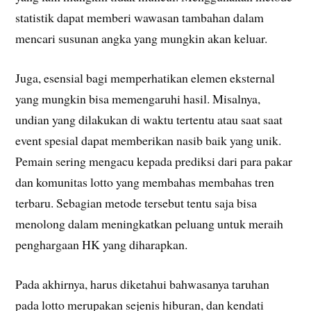
statistik dapat memberi wawasan tambahan dalam
mencari susunan angka yang mungkin akan keluar.
Juga, esensial bagi memperhatikan elemen eksternal
yang mungkin bisa memengaruhi hasil. Misalnya,
undian yang dilakukan di waktu tertentu atau saat saat
event spesial dapat memberikan nasib baik yang unik.
Pemain sering mengacu kepada prediksi dari para pakar
dan komunitas lotto yang membahas membahas tren
terbaru. Sebagian metode tersebut tentu saja bisa
menolong dalam meningkatkan peluang untuk meraih
penghargaan HK yang diharapkan.
Pada akhirnya, harus diketahui bahwasanya taruhan
pada lotto merupakan sejenis hiburan, dan kendati