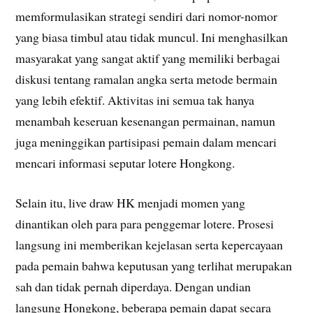
memformulasikan strategi sendiri dari nomor-nomor
yang biasa timbul atau tidak muncul. Ini menghasilkan
masyarakat yang sangat aktif yang memiliki berbagai
diskusi tentang ramalan angka serta metode bermain
yang lebih efektif. Aktivitas ini semua tak hanya
menambah keseruan kesenangan permainan, namun
juga meninggikan partisipasi pemain dalam mencari
mencari informasi seputar lotere Hongkong.
Selain itu, live draw HK menjadi momen yang
dinantikan oleh para para penggemar lotere. Prosesi
langsung ini memberikan kejelasan serta kepercayaan
pada pemain bahwa keputusan yang terlihat merupakan
sah dan tidak pernah diperdaya. Dengan undian
langsung Hongkong, beberapa pemain dapat secara