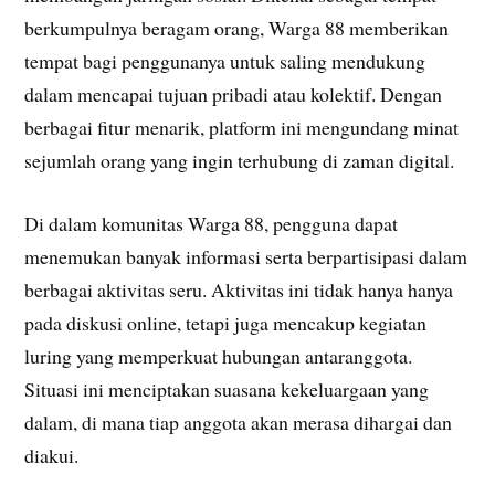
berkumpulnya beragam orang, Warga 88 memberikan
tempat bagi penggunanya untuk saling mendukung
dalam mencapai tujuan pribadi atau kolektif. Dengan
berbagai fitur menarik, platform ini mengundang minat
sejumlah orang yang ingin terhubung di zaman digital.
Di dalam komunitas Warga 88, pengguna dapat
menemukan banyak informasi serta berpartisipasi dalam
berbagai aktivitas seru. Aktivitas ini tidak hanya hanya
pada diskusi online, tetapi juga mencakup kegiatan
luring yang memperkuat hubungan antaranggota.
Situasi ini menciptakan suasana kekeluargaan yang
dalam, di mana tiap anggota akan merasa dihargai dan
diakui.