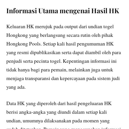
Informasi Utama mengenai Hasil HK
Keluaran HK merujuk pada output dari undian togel
Hongkong yang berlangsung secara rutin oleh pihak
Hongkong Pools. Setiap kali hasil pengumuman HK
yang resmi dipublikasikan serta dapat diambil oleh para
penjudi serta pecinta togel. Kepentingan informasi ini
tidak hanya bagi para pemain, melainkan juga untuk
menjaga transparansi dan kepercayaan pada sistem judi
yang ada.
Data HK yang diperoleh dari hasil pengeluaran HK
berisi angka-angka yang diundi dalam setiap kali
undian, umumnya dilaksanakan pada momen yang
sudah ditetapkan. Pemain yang menggunakan informasi