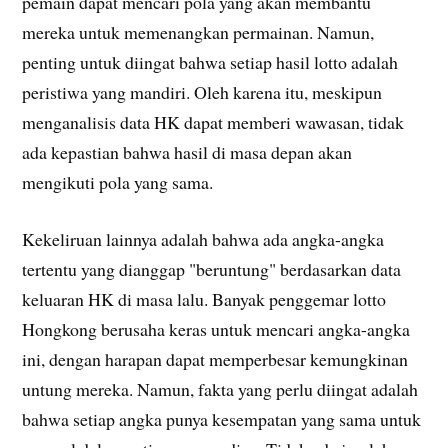
pemain dapat mencari pola yang akan membantu
mereka untuk memenangkan permainan. Namun,
penting untuk diingat bahwa setiap hasil lotto adalah
peristiwa yang mandiri. Oleh karena itu, meskipun
menganalisis data HK dapat memberi wawasan, tidak
ada kepastian bahwa hasil di masa depan akan
mengikuti pola yang sama.
Kekeliruan lainnya adalah bahwa ada angka-angka
tertentu yang dianggap "beruntung" berdasarkan data
keluaran HK di masa lalu. Banyak penggemar lotto
Hongkong berusaha keras untuk mencari angka-angka
ini, dengan harapan dapat memperbesar kemungkinan
untung mereka. Namun, fakta yang perlu diingat adalah
bahwa setiap angka punya kesempatan yang sama untuk