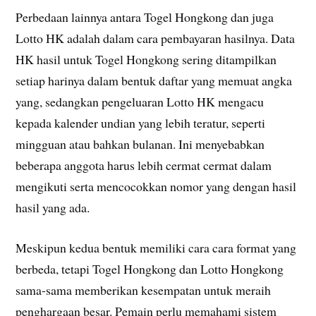
Perbedaan lainnya antara Togel Hongkong dan juga
Lotto HK adalah dalam cara pembayaran hasilnya. Data
HK hasil untuk Togel Hongkong sering ditampilkan
setiap harinya dalam bentuk daftar yang memuat angka
yang, sedangkan pengeluaran Lotto HK mengacu
kepada kalender undian yang lebih teratur, seperti
mingguan atau bahkan bulanan. Ini menyebabkan
beberapa anggota harus lebih cermat cermat dalam
mengikuti serta mencocokkan nomor yang dengan hasil
hasil yang ada.
Meskipun kedua bentuk memiliki cara cara format yang
berbeda, tetapi Togel Hongkong dan Lotto Hongkong
sama-sama memberikan kesempatan untuk meraih
penghargaan besar. Pemain perlu memahami sistem