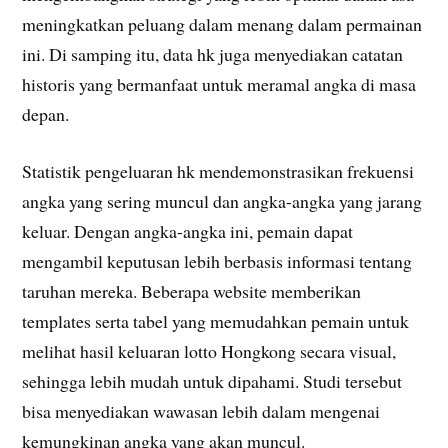
meningkatkan peluang dalam menang dalam permainan
ini. Di samping itu, data hk juga menyediakan catatan
historis yang bermanfaat untuk meramal angka di masa
depan.
Statistik pengeluaran hk mendemonstrasikan frekuensi
angka yang sering muncul dan angka-angka yang jarang
keluar. Dengan angka-angka ini, pemain dapat
mengambil keputusan lebih berbasis informasi tentang
taruhan mereka. Beberapa website memberikan
templates serta tabel yang memudahkan pemain untuk
melihat hasil keluaran lotto Hongkong secara visual,
sehingga lebih mudah untuk dipahami. Studi tersebut
bisa menyediakan wawasan lebih dalam mengenai
kemungkinan angka yang akan muncul.