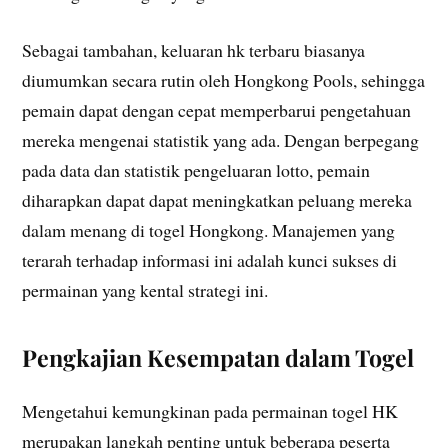
Sebagai tambahan, keluaran hk terbaru biasanya
diumumkan secara rutin oleh Hongkong Pools, sehingga
pemain dapat dengan cepat memperbarui pengetahuan
mereka mengenai statistik yang ada. Dengan berpegang
pada data dan statistik pengeluaran lotto, pemain
diharapkan dapat dapat meningkatkan peluang mereka
dalam menang di togel Hongkong. Manajemen yang
terarah terhadap informasi ini adalah kunci sukses di
permainan yang kental strategi ini.
Pengkajian Kesempatan dalam Togel
Mengetahui kemungkinan pada permainan togel HK
merupakan langkah penting untuk beberapa peserta