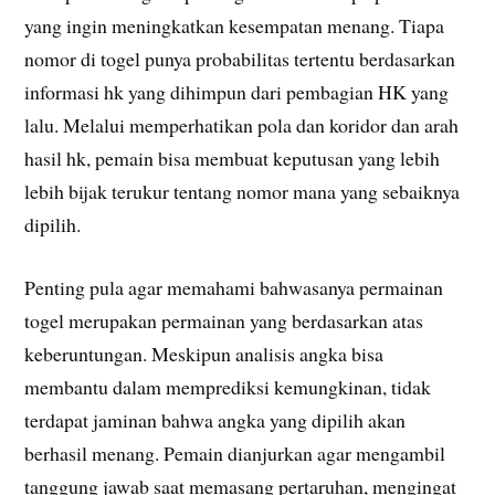
yang ingin meningkatkan kesempatan menang. Tiapa
nomor di togel punya probabilitas tertentu berdasarkan
informasi hk yang dihimpun dari pembagian HK yang
lalu. Melalui memperhatikan pola dan koridor dan arah
hasil hk, pemain bisa membuat keputusan yang lebih
lebih bijak terukur tentang nomor mana yang sebaiknya
dipilih.
Penting pula agar memahami bahwasanya permainan
togel merupakan permainan yang berdasarkan atas
keberuntungan. Meskipun analisis angka bisa
membantu dalam memprediksi kemungkinan, tidak
terdapat jaminan bahwa angka yang dipilih akan
berhasil menang. Pemain dianjurkan agar mengambil
tanggung jawab saat memasang pertaruhan, mengingat