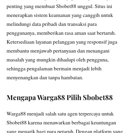
penting yang membuat Sbobet88 unggul. Situs ini
menerapkan sistem keamanan yang canggih untuk
melindungi data pribadi dan transaksi para
penggunanya, memberikan rasa aman saat bertaruh.
Ketersediaan layanan pelanggan yang responsif juga
membantu menjawab pertanyaan dan menangani
masalah yang mungkin dihadapi oleh pengguna,
sehingga pengalaman bermain menjadi lebih
menyenangkan dan tanpa hambatan.
Mengapa Warga88 Pilih Sbobet88
Warga88 menjadi salah satu agen terpercaya untuk
Sbobet88 karena menawarkan berbagai keuntungan
yang menarik bagi para petaruh. Dengan platform yang