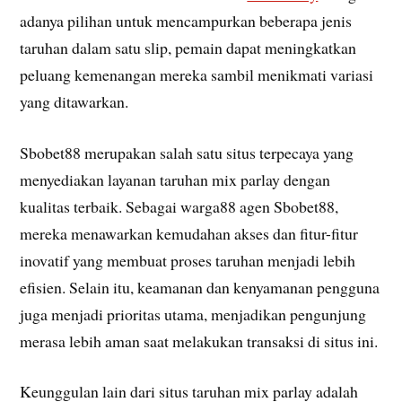
adanya pilihan untuk mencampurkan beberapa jenis
taruhan dalam satu slip, pemain dapat meningkatkan
peluang kemenangan mereka sambil menikmati variasi
yang ditawarkan.
Sbobet88 merupakan salah satu situs terpecaya yang
menyediakan layanan taruhan mix parlay dengan
kualitas terbaik. Sebagai warga88 agen Sbobet88,
mereka menawarkan kemudahan akses dan fitur-fitur
inovatif yang membuat proses taruhan menjadi lebih
efisien. Selain itu, keamanan dan kenyamanan pengguna
juga menjadi prioritas utama, menjadikan pengunjung
merasa lebih aman saat melakukan transaksi di situs ini.
Keunggulan lain dari situs taruhan mix parlay adalah