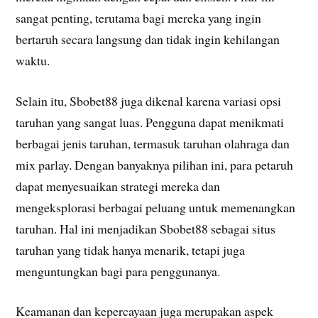
sangat penting, terutama bagi mereka yang ingin
bertaruh secara langsung dan tidak ingin kehilangan
waktu.
Selain itu, Sbobet88 juga dikenal karena variasi opsi
taruhan yang sangat luas. Pengguna dapat menikmati
berbagai jenis taruhan, termasuk taruhan olahraga dan
mix parlay. Dengan banyaknya pilihan ini, para petaruh
dapat menyesuaikan strategi mereka dan
mengeksplorasi berbagai peluang untuk memenangkan
taruhan. Hal ini menjadikan Sbobet88 sebagai situs
taruhan yang tidak hanya menarik, tetapi juga
menguntungkan bagi para penggunanya.
Keamanan dan kepercayaan juga merupakan aspek