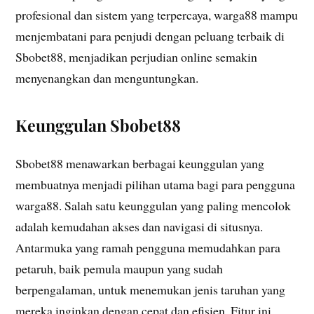
profesional dan sistem yang terpercaya, warga88 mampu
menjembatani para penjudi dengan peluang terbaik di
Sbobet88, menjadikan perjudian online semakin
menyenangkan dan menguntungkan.
Keunggulan Sbobet88
Sbobet88 menawarkan berbagai keunggulan yang
membuatnya menjadi pilihan utama bagi para pengguna
warga88. Salah satu keunggulan yang paling mencolok
adalah kemudahan akses dan navigasi di situsnya.
Antarmuka yang ramah pengguna memudahkan para
petaruh, baik pemula maupun yang sudah
berpengalaman, untuk menemukan jenis taruhan yang
mereka inginkan dengan cepat dan efisien. Fitur ini