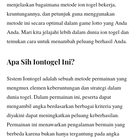
menjelaskan bagaimana metode ion togel bekerja,
keuntungannya, dan petunjuk guna menggunakan
metode ini secara optimal dalam game lotto yang Anda
Anda. Mari kita jelajahi lebih dalam dunia ion togel dan
temukan cara untuk menambah peluang berhasil Anda.
Apa Sih Iontogel Ini?
Sistem Iontogel adalah sebuah metode permainan yang
mengmux elemen keberuntungan dan strategi dalam
dunia togel. Dalam permainan ini, peserta dapat
mengambil angka berdasarkan berbagai kriteria yang
diyakini dapat meningkatkan peluang keberhasilan.
Permainan ini menawarkan pengalaman bermain yang
berbeda karena bukan hanya tergantung pada angka