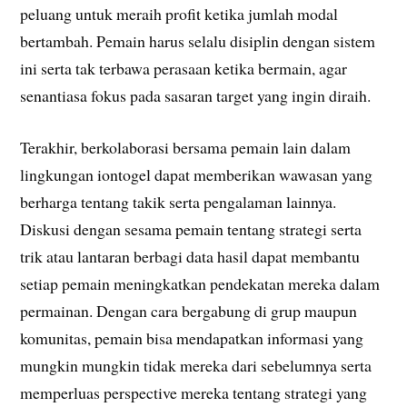
peluang untuk meraih profit ketika jumlah modal
bertambah. Pemain harus selalu disiplin dengan sistem
ini serta tak terbawa perasaan ketika bermain, agar
senantiasa fokus pada sasaran target yang ingin diraih.
Terakhir, berkolaborasi bersama pemain lain dalam
lingkungan iontogel dapat memberikan wawasan yang
berharga tentang takik serta pengalaman lainnya.
Diskusi dengan sesama pemain tentang strategi serta
trik atau lantaran berbagi data hasil dapat membantu
setiap pemain meningkatkan pendekatan mereka dalam
permainan. Dengan cara bergabung di grup maupun
komunitas, pemain bisa mendapatkan informasi yang
mungkin mungkin tidak mereka dari sebelumnya serta
memperluas perspective mereka tentang strategi yang